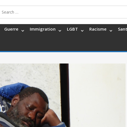
Search
for:
Guerre
Immigration
LGBT
Racisme
San