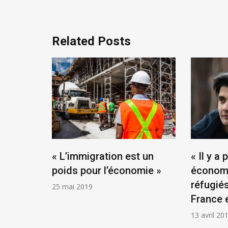
l’article
Related Posts
 ne
« L’immigration est un
« Il y a
s »
poids pour l’économie »
économ
réfugiés
25 mai 2019
France e
13 avril 20