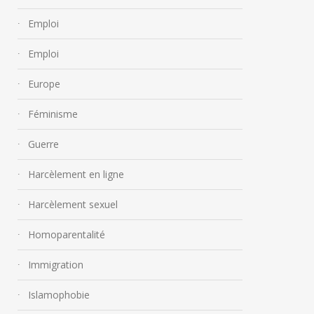
Emploi
Emploi
Europe
Féminisme
Guerre
Harcèlement en ligne
Harcèlement sexuel
« Pourquoi ne renvoie-t-on
pas les migrants en Libye
Homoparentalité
? »
Immigration
« La France est 
21 septembre 2018
migrants clandes
Islamophobie