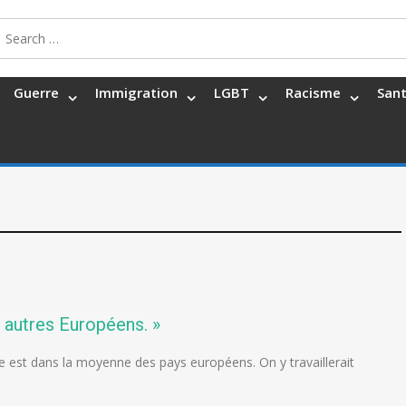
Search
for:
Guerre
Immigration
LGBT
Racisme
San
s autres Européens. »
e est dans la moyenne des pays européens. On y travaillerait