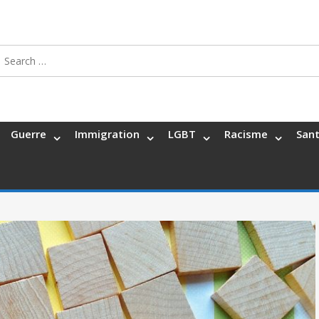
Search
for:
Guerre
Immigration
LGBT
Racisme
San