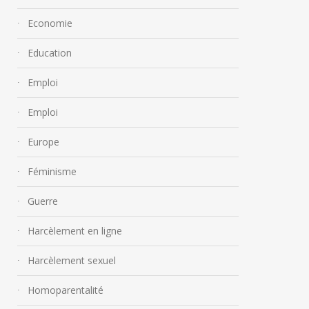
Economie
Education
« L’homoparentalité n’est
pas bonne pour l’enfant. »
Emploi
2 octobre 2018
Emploi
« L’homosexuali
maladie mentale
Europe
27 septembre 2018
Féminisme
Guerre
Harcèlement en ligne
Harcèlement sexuel
Homoparentalité