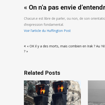
« On n’a pas envie d’entend
Chacun.e est libre de parler, ou non, de son orientati
d’expression fondamental.
Voir l’article du Huffington Post
Navigation
« OK il y a des morts, mais combien en Irak ? Au 
de
? »
l’article
Related Posts