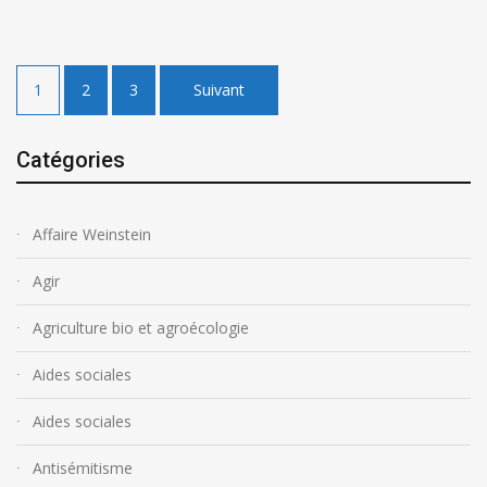
Pagination
1
2
3
Suivant
des
publications
Catégories
Affaire Weinstein
Agir
Agriculture bio et agroécologie
Aides sociales
Aides sociales
Antisémitisme