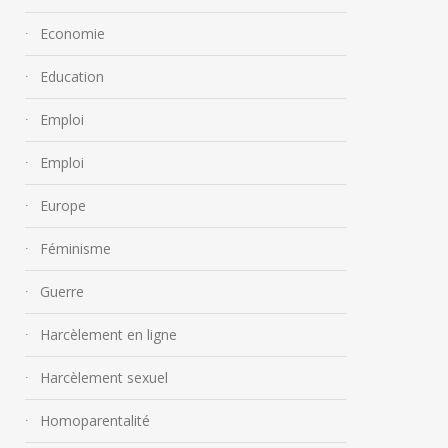
Economie
Education
Emploi
« Pourquoi a-t-elle attendu
Emploi
10/20/30 ans pour en
Europe
parler ? »
« Ce n’est pas g
4 octobre 2018
Féminisme
mal parler à sa 
Guerre
25 mai 2018
Harcèlement en ligne
Harcèlement sexuel
Homoparentalité