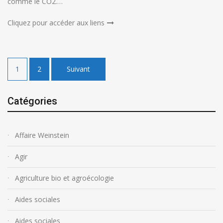
comme le CO2.…
Cliquez pour accéder aux liens
Pagination
1
2
Suivant
des
publications
Catégories
Affaire Weinstein
Agir
Agriculture bio et agroécologie
Aides sociales
Aides sociales