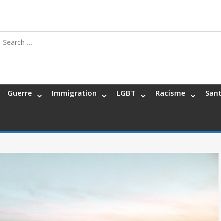
Search
for:
Guerre
Immigration
LGBT
Racisme
San