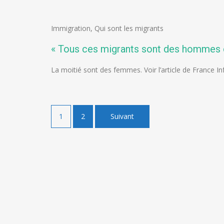
Immigration
,
Qui sont les migrants
« Tous ces migrants sont des hommes c
La moitié sont des femmes. Voir l’article de France I
Pagination
1
2
Suivant
des
publications