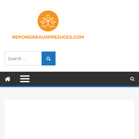
Search
Search
for: